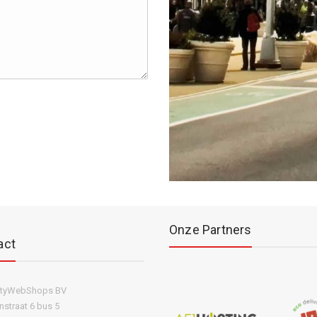
Onze Partners
act
ityWebShops BV
straat 6 bus 5