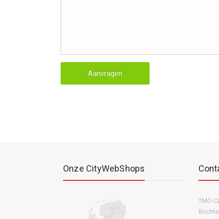
Onze CityWebShops
Cont
TMO-C
Bochten